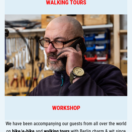
WALKING TOURS
WORKSHOP
We have been accompanying our guests from all over the world
on
bike
/
e-bike
and
walking tours
with Berlin charm & wit since