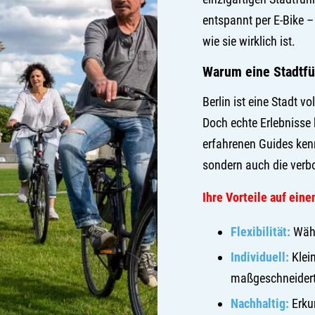
entspannt per E-Bike –
wie sie wirklich ist.
Warum eine Stadtfü
Berlin ist eine Stadt v
Doch echte Erlebnisse 
erfahrenen Guides ken
sondern auch die verbo
Ihre Vorteile auf eine
Flexibilität:
Wähl
Individuell:
Klei
maßgeschneidert
Nachhaltig:
Erkun