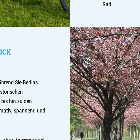
Rad.
ICK
hrend Sie Berlins
storischen
 bis hin zu den
rmativ, spannend und