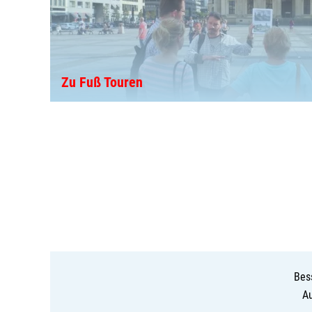
Zu Fuß Touren
Bes
Au