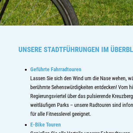
UNSERE STADTFÜHRUNGEN IM ÜBERBL
Geführte Fahrradtouren
Lassen Sie sich den Wind um die Nase wehen, wä
berühmte Sehenswürdigkeiten entdecken! Vom hi
Regierungsviertel über das pulsierende Kreuzberg
weitläufigen Parks – unsere Radtouren sind info
für alle Fitnesslevel geeignet.
E-Bike Touren