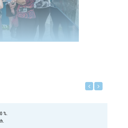
0 %.
ch.