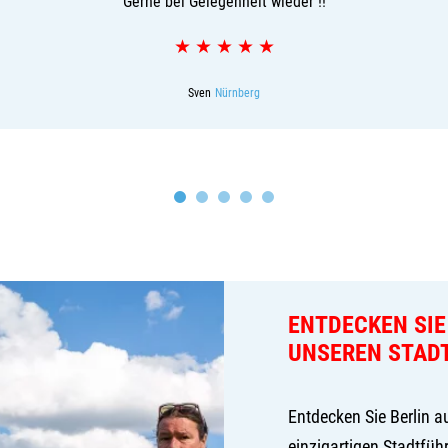
Gerne bei Gelegenheit wieder !!
★
★
★
★
★
Sven
Nürnberg
ENTDECKEN SIE
UNSEREN STAD
Entdecken Sie Berlin a
einzigartigen Stadtfü